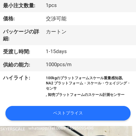
1pcs
最小注文数量:
わ
価格:
交渉可能
た
し
パッケージの詳
カートン
細:
た
1-15days
受渡し時間:
ち
1000pcs/m
供給の能力:
に
,
ハイライト:
100kgのプラットフォームスケール重量感知器
つ
NA2 プラットフォーム・スケール・ウェイジング・
センサ
い
,
卸売プラットフォームのスケール計測センサー
て
ベストプライス
工