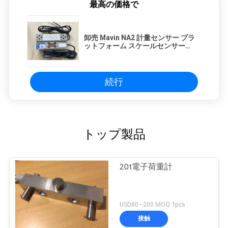
最高の価格で
卸売 Mavin NA2 計量センサー プラ
ットフォーム スケールセンサー
100kg ロードセル センサー
続行
トップ製品
20t電子荷重計
USD80~200 MOQ:1pcs
接触