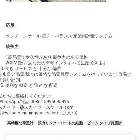
応用:
ベンチ・スケール 電子・バランス 産業用計量システム
競争力
1高品質で耐久性があり 競争力のある価格
2OEM受付: あなたのデザインをすべて生産できます.
33. 良き サービス と 十分な 備蓄
4. 4. 良い品質:我々は厳格な品質管理システムを持っています.市場で
の良い評判.
55. 便利な 輸送 と 迅速 な 配送
私たちに連絡してください:
WhatsApp/電話:0086 15995095496
スカイヤー@スカイヤースケール.com
www.floorweighingscales.com について
高精度な荷重計
張力リンク・ロードの細胞
ビーム タイプ荷重計