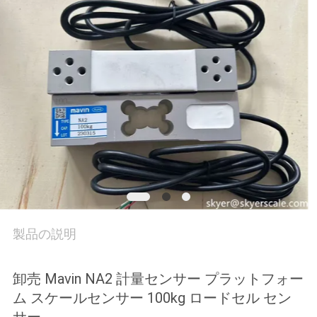
場
ツ
ア
ー
品
質
管
理
製品の説明
ニ
卸売 Mavin NA2 計量センサー プラットフォー
ム スケールセンサー 100kg ロードセル セン
ュ