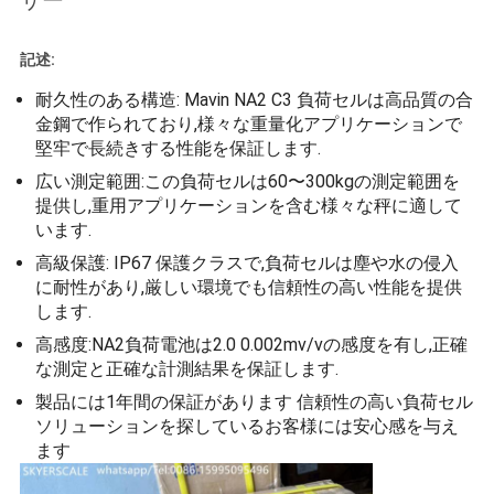
サー
ー
記述:
ス
耐久性のある構造: Mavin NA2 C3 負荷セルは高品質の合
金鋼で作られており,様々な重量化アプリケーションで
事
堅牢で長続きする性能を保証します.
広い測定範囲:この負荷セルは60〜300kgの測定範囲を
件
提供し,重用アプリケーションを含む様々な秤に適して
います.
引
高級保護: IP67 保護クラスで,負荷セルは塵や水の侵入
に耐性があり,厳しい環境でも信頼性の高い性能を提供
金
します.
高感度:NA2負荷電池は2.0 0.002mv/vの感度を有し,正確
を
な測定と正確な計測結果を保証します.
求
製品には1年間の保証があります 信頼性の高い負荷セル
ソリューションを探しているお客様には安心感を与え
め
ます
て