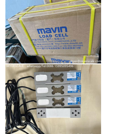
く
だ
さ
い
地
図
PRIVACY
POLICY