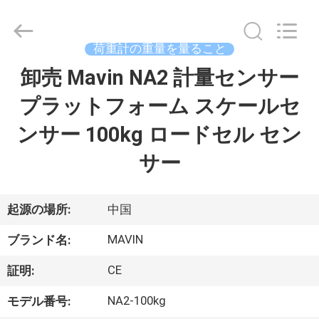
者.
Copyright
©
2017
-
荷重計の重量を量ること
2026
Changzhou
Skyerscale
卸売 Mavin NA2 計量センサー
家
Co.,Limited.
All
Rights
プラットフォーム スケールセ
へ
Reserved.
ンサー 100kg ロードセル セン
製
サー
品
起源の場所:
中国
ビ
MAVIN
ブランド名:
デ
CE
証明:
オ
NA2-100kg
モデル番号: