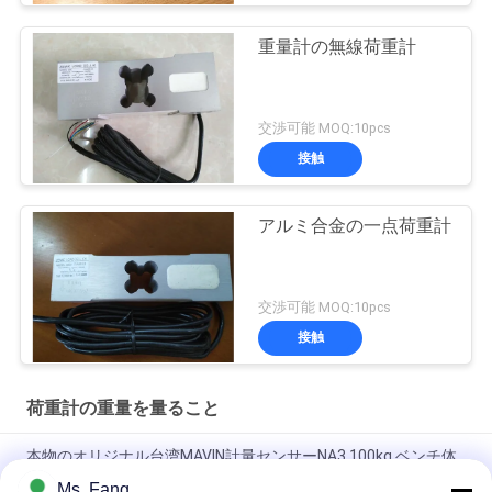
重量計の無線荷重計
交渉可能 MOQ:10pcs
接触
アルミ合金の一点荷重計
交渉可能 MOQ:10pcs
接触
荷重計の重量を量ること
本物のオリジナル台湾MAVIN計量センサーNA3 100kg ベンチ体
重計ロードセル
Ms. Fang