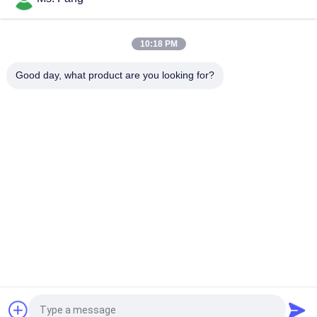
NA3 500kg デジタルフォースセンサー & ロードセル
10:18 PM
Load Cell L6E3 Aluminum Alloy Electric Scales Weighing
Sensor Single Point Pressure Sensor C3 Weighing Sensor
Good day, what product are you looking for?
人気カテゴリ
すべて
床の天秤ばかり
ベンチの天秤ばかり
トラックはスケール
携帯用車軸スケール
の重量を量ります
バンド パレットのス
デジタル重量のスケ
ケール
ール
荷重計の重量を量る
電子天秤スケール
こと
見積依頼