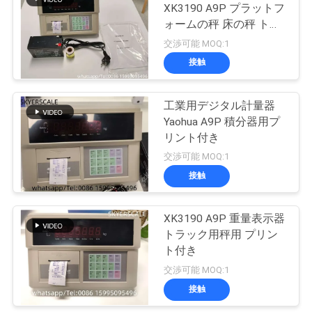
XK3190 A9P プラットフ
ー
ォームの秤 床の秤 トラ
ス
ックの秤
交渉可能 MOQ:1
接触
事
工業用デジタル計量器
件
Yaohua A9P 積分器用プ
リント付き
交渉可能 MOQ:1
引
接触
金
XK3190 A9P 重量表示器
を
トラック用秤用 プリン
求
ト付き
交渉可能 MOQ:1
め
接触
て