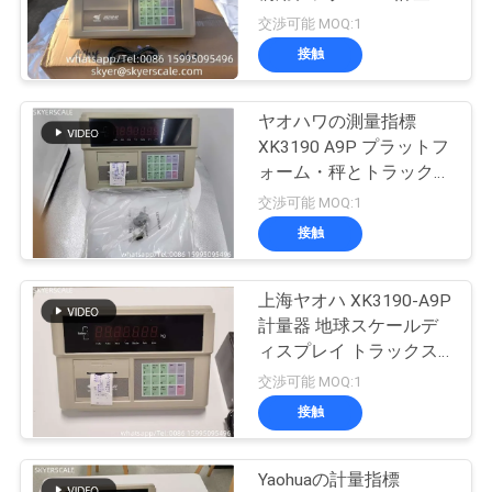
場
交渉可能 MOQ:1
ツ
接触
ア
ヤオハワの測量指標
ー
XK3190 A9P プラットフ
ォーム・秤とトラック・
秤
交渉可能 MOQ:1
品
接触
質
管
上海ヤオハ XK3190-A9P
計量器 地球スケールデ
理
ィスプレイ トラックス
ケール メーター ヘッド
交渉可能 MOQ:1
印刷器
接触
ニ
ュ
Yaohuaの計量指標