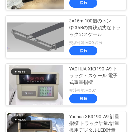
接触
わ
た
3×16m 100個のトン
Q235Bの鋼鉄頑丈なトラ
し
ックのスケール
た
交渉可能 MOQ:台分
接触
ち
に
YAOHUA XK3190-A9 ト
ラック・スケール 電子
つ
式重量指標
い
交渉可能 MOQ:1
接触
て
Yaohua XK3190-A9 計量
工
指標 トラック計量/計量
橋用デジタルLED計量