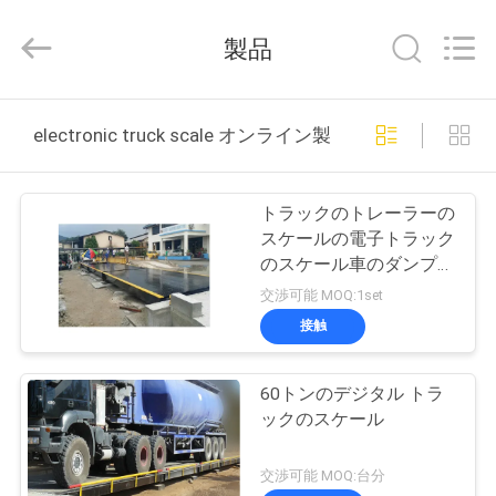
者.
Copyright
©
製品
2017
-
2026
Changzhou
Skyerscale
家
Co.,Limited.
electronic truck scale オンライン製造
All
Rights
へ
Reserved.
トラックのトレーラーの
製
スケールの電子トラック
のスケール車のダンプの
品
重量を量るデジタル30
交渉可能 MOQ:1set
トンの
接触
ビ
60トンのデジタル トラ
デ
ックのスケール
オ
交渉可能 MOQ:台分