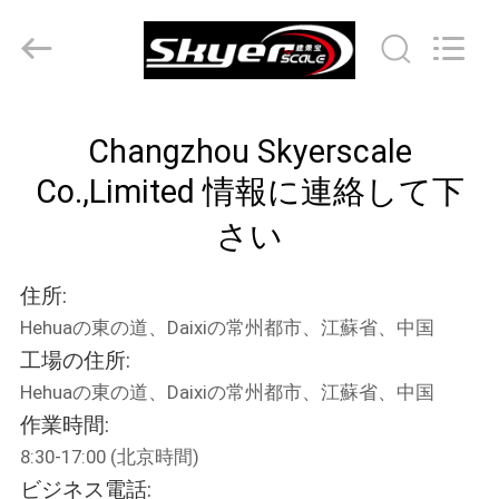
者.
Copyright
©
2017
-
2026
Changzhou
Skyerscale
家
Co.,Limited.
All
Changzhou Skyerscale
Rights
へ
Reserved.
Co.,Limited 情報に連絡して下
さい
製
品
住所:
Hehuaの東の道、Daixiの常州都市、江蘇省、中国
ビ
工場の住所:
Hehuaの東の道、Daixiの常州都市、江蘇省、中国
デ
作業時間:
オ
8:30-17:00 (北京時間)
ビジネス電話: