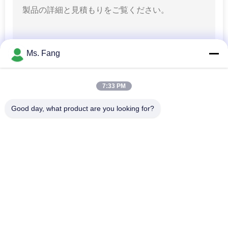
ー
ス
Ms. Fang
事
件
7:33 PM
Good day, what product are you looking for?
人気カテゴリ
すべて
引
金
床の天秤ばかり
ベンチの天秤ばかり
を
トラックはスケール
求
携帯用車軸スケール
の重量を量ります
め
バンド パレットのス
デジタル重量のスケ
ケール
ール
て