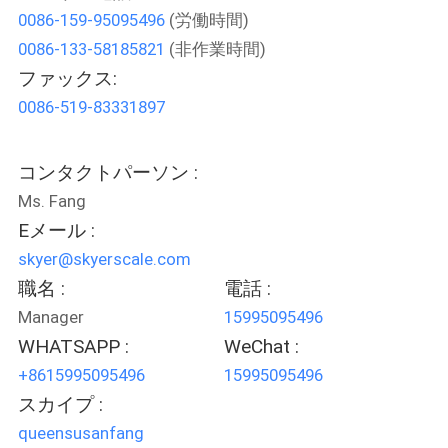
0086-159-95095496
(労働時間)
わ
0086-133-58185821
(非作業時間)
た
ファックス:
し
0086-519-83331897
た
コンタクトパーソン :
ち
Ms. Fang
に
Eメール :
skyer@skyerscale.com
つ
職名 :
電話 :
い
Manager
15995095496
て
WHATSAPP :
WeChat :
+8615995095496
15995095496
スカイプ :
工
queensusanfang