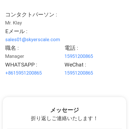
場
ツ
コンタクトパーソン :
Mr. Klay
ア
Eメール :
ー
sales01@skyerscale.com
職名 :
電話 :
品
Manager
15951200865
WHATSAPP :
WeChat :
質
+8615951200865
15951200865
管
理
メッセージ
ニ
折り返しご連絡いたします！
ュ