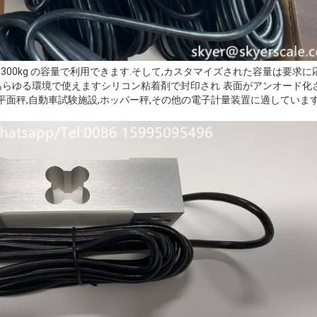
は 50~300kg の容量で利用できます.そして,カスタマイズされた容量は要求
あらゆる環境で使えます
シリコン粘着剤で封印され 表面がアンオード化
子平面秤,自動車試験施設,ホッパー秤,その他の電子計量装置に適しています