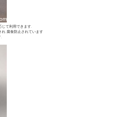
に応じて利用できます.
され 腐食防止されています
.