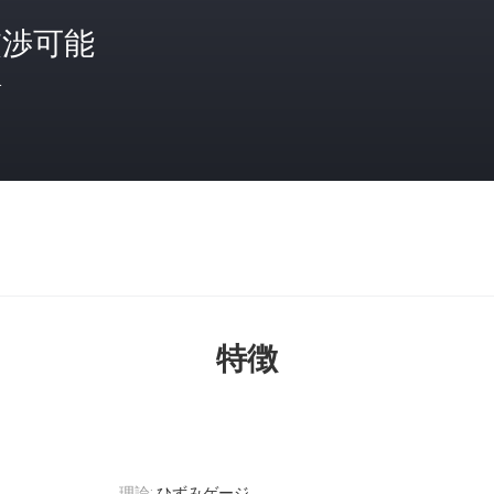
交渉可能
格
特徴
理論:
ひずみゲージ