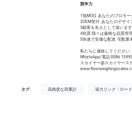
競争力
1低MOQ: あなたのプロ
2OEM受付: あなたのデザ
3顧客を友人として扱います
4良質:我々は厳格な品質管
5快速で安価な配達: 宅配
私たちに連絡してください:
WhatsApp/電話:0086 1599
スカイヤー@スカイヤースケ
www.floorweighingscale
タグ:
高精度な荷重計
張力リンク・ロー