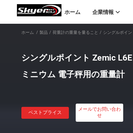
ホーム
企業情報
ホーム
/
製品
/
荷重計の重量を量ること
/
シングルポイント 
シングルポイント Zemic L6E 1
ミニウム 電子秤用の重量計
メールでお問い合わ
ベストプライス
せ